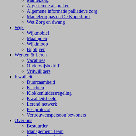
Mantelzorg
Afgestemde afspraken
Algemene informatie palliatieve zorg
Mantelzorgpas en De Koperhorst
Wet Zorg en dwang
Wijk
Wijkmobiel
Maaltijden
Wijkinloop
Bijblijver
Werken & Leren
Vacatures
Onderwijsbedrijf
Vrijwilligers
Kwaliteit
Duurzaamheid
Klachten
Klokkenluidersregeling
Kwaliteitsbeeld
Lerend netwerk
Pestprotocol
Vertrouwenspersoon bewoners
Over ons
Bestuurder
Management Team