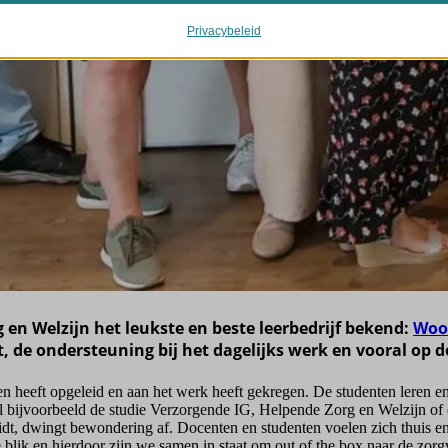
oogleapis.com
.google-analytics.com
ieën vallen of niet duidelijk zijn gecategoriseerd.
erhorst.nl
static.com
Privacybeleid
Details weergeven
gle-analytics.com
.bootstrapcdn.com
ogletagmanager.com
t.net
me
ress_lock_data
kit.net
ogle.com
_c
utube.com
eo-adblock.com
.com
.persgroep.net
.ithemes.com
ortpixel.ai
en Welzijn het leukste en beste leerbedrijf bekend:
Woo
et, de ondersteuning bij het dagelijks werk en vooral op
atic.com
icalevernieuwing.nl
enten heeft opgeleid en aan het werk heeft gekregen. De studenten leren
bijvoorbeeld de studie Verzorgende IG, Helpende Zorg en Welzijn of
idt, dwingt bewondering af. Docenten en studenten voelen zich thuis e
blik en hierdoor zijn we samen in staat om out of the box naar de zor