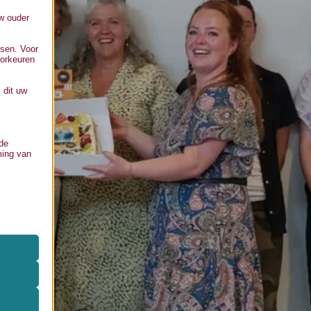
uw ouder
ssen. Voor
oorkeuren
 dit uw
 de
ming van
 onze
zoals
ifieke