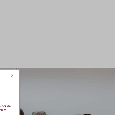
×
voor de
en te