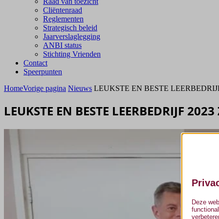
Raad van toezicht
Cliëntenraad
Reglementen
Strategisch beleid
Jaarverslaglegging
ANBI status
Stichting Vrienden
Contact
Speerpunten
Home
Vorige pagina
Nieuws
LEUKSTE EN BESTE LEERBEDRIJF
LEUKSTE EN BESTE LEERBEDRIJF 2023
Priva
Deze webs
functiona
verbetere