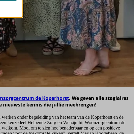
nzorgcentrum de Koperhorst
. We geven alle stagiaires
 de nieuwste kennis die jullie meebrengen!
 en werken onder begeleiding van het team van de Koperhorst en de
 een keuzedeel Helpende Zorg en Welzijn bij Woonzorgcentrum de
n welkom. Mooi om te zien hoe benaderbaar en op een positieve
gvragen voor de toekomst te kijken”, vertelt Marian Hoogebeen–de