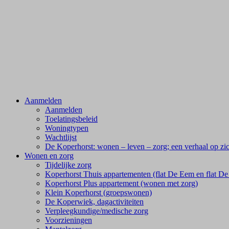
Aanmelden
Aanmelden
Toelatingsbeleid
Woningtypen
Wachtlijst
De Koperhorst: wonen – leven – zorg; een verhaal op zi
Wonen en zorg
Tijdelijke zorg
Koperhorst Thuis appartementen (flat De Eem en flat De 
Koperhorst Plus appartement (wonen met zorg)
Klein Koperhorst (groepswonen)
De Koperwiek, dagactiviteiten
Verpleegkundige/medische zorg
Voorzieningen