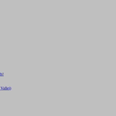
ch!
Vallei)