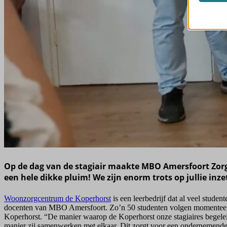
fonts.g
region1
categor
www.kop
fonts.g
www.goo
maxcdn
www.go
_dd_s
p.typeki
ext_na
s.w.org
mailerp
use.type
perf_*
www.go
ssm_au
www.yo
api.vid
i.ytimg
images0
qr-code
sp-ao.sh
Op de dag van de stagiair maakte MBO Amersfoort Zorg 
een hele dikke pluim! We zijn enorm trots op jullie inz
www.gst
www.rad
Woonzorgcentrum de Koperhorst
is een leerbedrijf dat al veel stud
docenten van MBO Amersfoort. Zo’n 50 studenten volgen momenteel 
Koperhorst. “De manier waarop de Koperhorst onze stagiaires begele
manier zij samenwerken met elkaar. Dit zorgt voor een ondernemende 