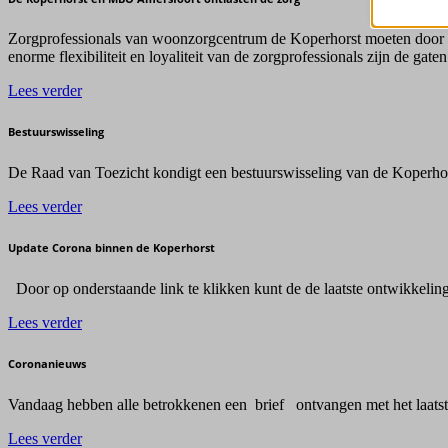
www.goo
maxcdn
www.go
Zorgprofessionals van woonzorgcentrum de Koperhorst moeten door co
_dd_s
p.typeki
enorme flexibiliteit en loyaliteit van de zorgprofessionals zijn de gaten
ext_na
s.w.org
Lees verder
mailerp
use.type
perf_*
Bestuurswisseling
www.go
ssm_au
www.yo
De Raad van Toezicht kondigt een bestuurswisseling van de Koperhorst
api.vid
Lees verder
i.ytimg
images0
Update Corona binnen de Koperhorst
qr-code
Door op onderstaande link te klikken kunt de de laatste ontwikkel
sp-ao.sh
www.gst
Lees verder
www.rad
Coronanieuws
Vandaag hebben alle betrokkenen een brief ontvangen met het laatste
Lees verder