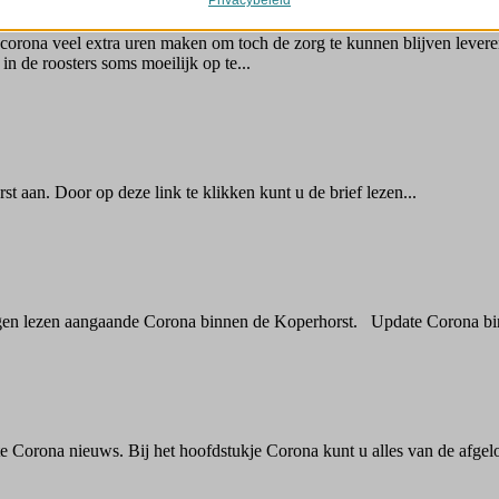
Details weergeven
gle-analytics.com
.bootstrapcdn.com
ogletagmanager.com
rona veel extra uren maken om toch de zorg te kunnen blijven leveren
t.net
 in de roosters soms moeilijk op te...
me
ress_lock_data
kit.net
ogle.com
_c
utube.com
 aan. Door op deze link te klikken kunt u de brief lezen...
eo-adblock.com
.com
.persgroep.net
.ithemes.com
ingen lezen aangaande Corona binnen de Koperhorst. Update Corona bi
ortpixel.ai
atic.com
icalevernieuwing.nl
 Corona nieuws. Bij het hoofdstukje Corona kunt u alles van de afgel