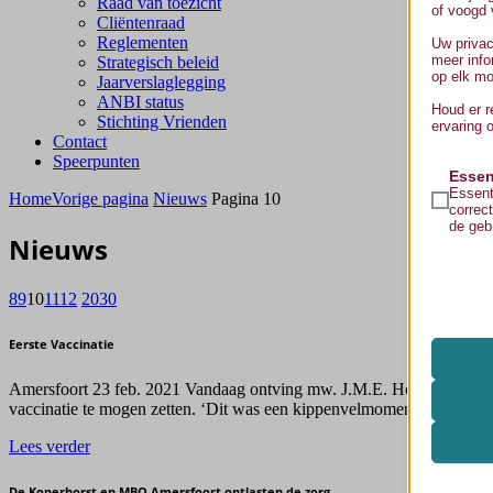
Raad van toezicht
of voogd 
Cliëntenraad
Reglementen
Uw privac
meer info
Strategisch beleid
op elk mo
Jaarverslaglegging
ANBI status
Houd er r
Stichting Vrienden
ervaring 
Contact
Speerpunten
Essen
Essent
Home
Vorige pagina
Nieuws
Pagina 10
correc
de geb
Nieuws
Analy
Statis
mhcook
8
9
10
11
12
20
30
bezoek
wordpre
Eerste Vaccinatie
wordpre
Medi
Deze c
_ga
wp-sett
Amersfoort 23 feb. 2021 Vandaag ontving mw. J.M.E. Heijmen als eer
ingesl
vaccinatie te mogen zetten. ‘Dit was een kippenvelmoment’ aldus va
_ga_*
wp-sett
mp_*_m
Ander
koperho
Lees verder
Deze c
fonts.g
region1
categor
www.kop
fonts.g
De Koperhorst en MBO Amersfoort ontlasten de zorg