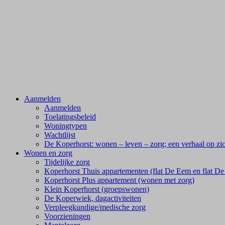
Aanmelden
Aanmelden
Toelatingsbeleid
Woningtypen
Wachtlijst
De Koperhorst: wonen – leven – zorg; een verhaal op zi
Wonen en zorg
Tijdelijke zorg
Koperhorst Thuis appartementen (flat De Eem en flat De 
Koperhorst Plus appartement (wonen met zorg)
Klein Koperhorst (groepswonen)
De Koperwiek, dagactiviteiten
Verpleegkundige/medische zorg
Voorzieningen