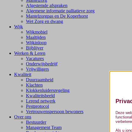
Mantelzorg
Afgestemde afspraken
Algemene informatie palliatieve zorg
Mantelzorgpas en De Koperhorst
Wet Zorg en dwang
Wijk
Wijkmobiel
Maaltijden
Wijkinloop
Bijblijver
Werken & Leren
Vacatures
Onderwijsbedrijf
Vrijwilligers
Kwaliteit
Duurzaamheid
Klachten
Klokkenluidersregeling
Kwaliteitsbeeld
Priva
Lerend netwerk
Pestprotocol
Vertrouwenspersoon bewoners
Deze webs
Over ons
functiona
verbetere
Bestuurder
Management Team
Als u jon