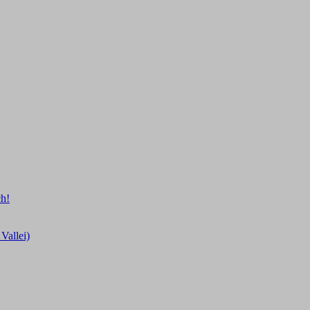
ch!
Vallei)