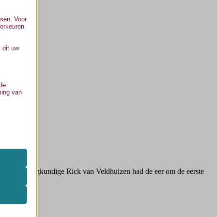
ssen. Voor
oorkeuren
 dit uw
 de
ming van
 onze
zoals
rus. Verpleegkundige Rick van Veldhuizen had de eer om de eerste
ifieke