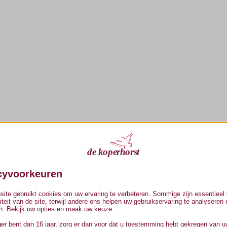
cyvoorkeuren
ite gebruikt cookies om uw ervaring te verbeteren. Sommige zijn essentieel 
liteit van de site, terwijl andere ons helpen uw gebruikservaring te analyseren 
n. Bekijk uw opties en maak uw keuze.
ger bent dan 16 jaar, zorg er dan voor dat u toestemming hebt gekregen van 