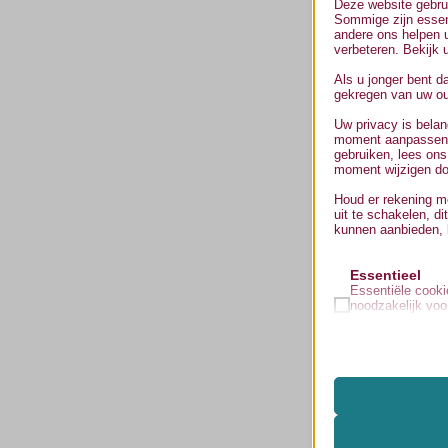
Deze website gebrui
Sommige zijn essenti
andere ons helpen u
verbeteren. Bekijk
Als u jonger bent d
gekregen van uw oud
Uw privacy is belan
moment aanpassen. 
gebruiken, lees ons
moment wijzigen doo
Houd er rekening me
uit te schakelen, di
kunnen aanbieden, 
Essentieel
Essentiële cookie
noodzakelijk voo
cookies en serv
volgens de AVG.
Analyses
Statistiekcookie
mhcookie
inzicht krijgen 
wordpress_logged