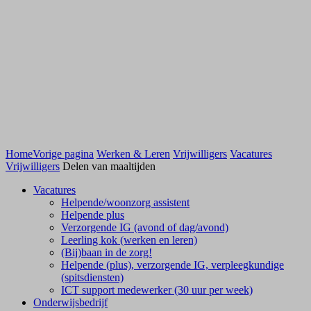
Home
Vorige pagina
Werken & Leren
Vrijwilligers
Vacatures
Vrijwilligers
Delen van maaltijden
Vacatures
Helpende/woonzorg assistent
Helpende plus
Verzorgende IG (avond of dag/avond)
Leerling kok (werken en leren)
(Bij)baan in de zorg!
Helpende (plus), verzorgende IG, verpleegkundige
(spitsdiensten)
ICT support medewerker (30 uur per week)
Onderwijsbedrijf